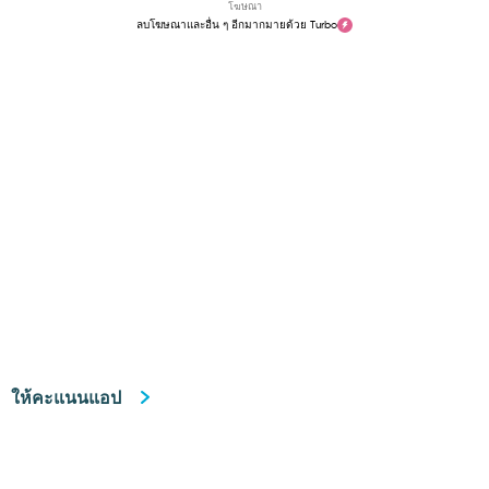
โฆษณา
ลบโฆษณาและอื่น ๆ อีกมากมายด้วย Turbo
ให้คะแนนแอป