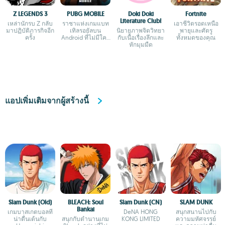
Z LEGENDS 3
PUBG MOBILE
Doki Doki
Fortnite
Literature Club!
เหล่านักรบ Z กลับ
ราชาแห่งเกมแบท
เอาชีวิตรอดเหนือ
มาปฏิบัติภารกิจอีก
เทิลรอยัลบน
นิยายภาพจิตวิทยา
พายุและศัตรู
ครั้ง
Android ที่ไม่มีใคร
กับเนื้อเรื่องลึกและ
ทั้งหมดของคุณ
กล้าเถียง
หักมุมมืด
แอปเพิ่มเติมจากผู้สร้างนี้
Slam Dunk (Old)
BLEACH: Soul
Slam Dunk (CN)
SLAM DUNK
Bankai
เกมบาสเกตบอลที่
DeNA HONG
สนุกสนานไปกับ
น่าตื่นเต้นกับ
สนุกกับตำนานเกม
KONG LIMITED
ความมหัศจรรย์