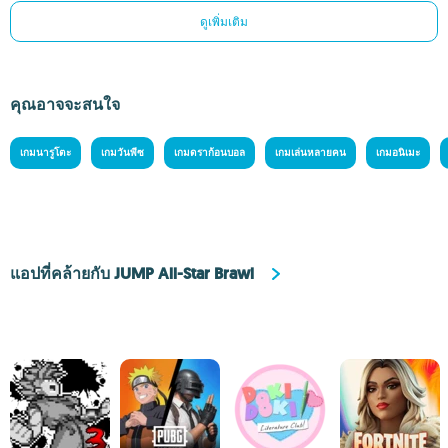
ดูเพิ่มเติม
คุณอาจจะสนใจ
เกมนารูโตะ
เกมวันพีซ
เกมดราก้อนบอล
เกมเล่นหลายคน
เกมอนิเมะ
แอปที่คล้ายกับ JUMP All-Star Brawl