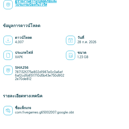
ดูรายงานความปลอดภัยและ
โปรแกรมป้องกันไวรัส
ข้อมูลการดาวน์โหลด
ดาวน์โหลด
วันที่
4,007
28 ก.ค. 2026
ประเภทไฟล์
ขนาด
XAPK
1.23 GB
SHA256
787132f275e802d1987e0c0a6ef
6af2cd1b8511710d5b43e750d902
2e70de812
รายละเอียดทางเทคนิค
ชื่อแพ็กเกจ
com.fivegames.g65002007.google.obt