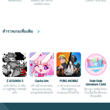
Hanamichi
Bleach อย่างที่ไม่
และความน่าตื่น
Sakuragi และเพื่อน
เคยมีมาก่อน
เต้นของบาสเก็
ๆ
ตบอล
สำรวจเกมเพิ่มเติม
Z LEGENDS 3
Gacha Life
PUBG MOBILE
Doki Doki
Literature Club!
เหล่านักรบ Z กลับ
สร้างตัวละครของ
ราชาแห่งเกมแบท
มาปฏิบัติภารกิจอีก
คุณเองและออก
เทิลรอยัลบน
นิยายภาพจิตวิทยา
ครั้ง
ผจญภัยนับพันครั้ง
Android ที่ไม่มีใคร
กับเนื้อเรื่องลึกและ
กล้าเถียง
หักมุมมืด