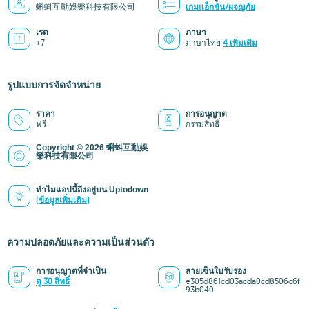
蝌蚪互動娛樂科技有限公司
เกมแอ็กชัน/ผจญภัย
เรต
ภาษา
+7
ภาษาไทย
4 เพิ่มเติม
รูปแบบการจัดจำหน่าย
ราคา
การอนุญาต
ฟรี
กรรมสิทธิ์
Copyright © 2026 蝌蚪互動娛
樂科技有限公司
ทำไมแอปนี้ถึงอยู่บน Uptodown
(ข้อมูลเพิ่มเติม)
ความปลอดภัยและความเป็นส่วนตัว
การอนุญาตที่จำเป็น
ลายเซ็นใบรับรอง
ดู 30 สิทธิ์
e305d861cd03acda0cd8506c6f
93b040